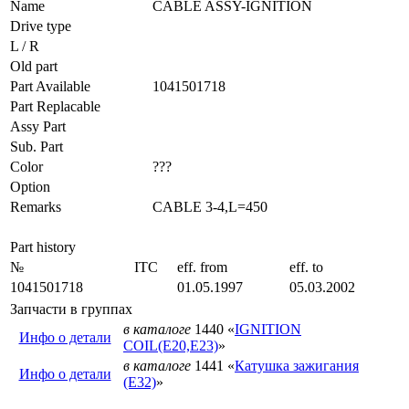
Name
CABLE ASSY-IGNITION
Drive type
L / R
Old part
Part Available
1041501718
Part Replacable
Assy Part
Sub. Part
Color
???
Option
Remarks
CABLE 3-4,L=450
Part history
№
ITC
eff. from
eff. to
1041501718
01.05.1997
05.03.2002
Запчасти в группах
в каталоге
1440 «
IGNITION
Инфо о детали
COIL(E20,E23)
»
в каталоге
1441 «
Катушка зажигания
Инфо о детали
(E32)
»