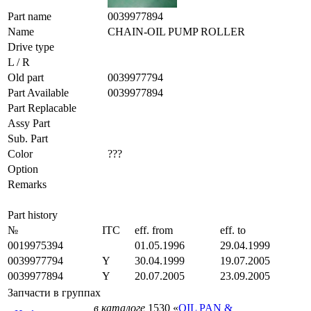
Part name
0039977894
Name
CHAIN-OIL PUMP ROLLER
Drive type
L / R
Old part
0039977794
Part Available
0039977894
Part Replacable
Assy Part
Sub. Part
Color
???
Option
Remarks
Part history
№
ITC
eff. from
eff. to
0019975394
01.05.1996
29.04.1999
0039977794
Y
30.04.1999
19.07.2005
0039977894
Y
20.07.2005
23.09.2005
Запчасти в группах
в каталоге
1530 «
OIL PAN &