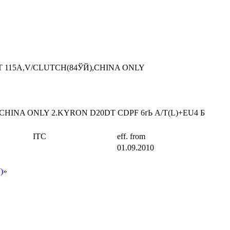
LT 115A,V/CLUTCH(84ЎЙ),CHINA ONLY
),CHINA ONLY 2.KYRON D20DT CDPF 6ґЬ A/T(L)+EU4 Б
ITC
eff. from
01.09.2010
)
»