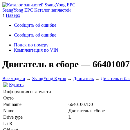
SsangYong EPC Каталог запчастей
↑
Наверх
Сообщить об ошибке
Сообщить об ошибке
Поиск по номеру
Комплектация по VIN
Двигатель в сборе
— 6640100
Все модели
→
SsangYong Kyron
→
Двигатель
→
Дигатель и бл
Купить
Информация о запчасти
Фото
Part name
66401007D0
Name
Двигатель в сборе
Drive type
L
L / R
Old part