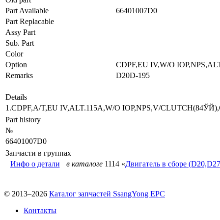
Part Available
66401007D0
Part Replacable
Assy Part
Sub. Part
Color
Option
CDPF,EU IV,W/O IOP,NPS,A
Remarks
D20D-195
Details
1.CDPF,A/T,EU IV,ALT.115A,W/O IOP,NPS,V/CLUTCH(84ЎЙ
Part history
№
66401007D0
Запчасти в группах
Инфо о детали
в каталоге
1114 «
Двигатель в сборе (D20,D27
© 2013–2026
Каталог запчастей SsangYong EPC
Контакты