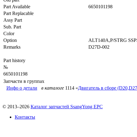
Part Available
6650101198
Part Replacable
Assy Part
Sub. Part
Color
Option
ALT140A,P/STRG SS
Remarks
D27D-002
Part history
№
6650101198
Запчасти в группах
Инфо о детали
в каталоге
1114 «
Двигатель в сборе (D20,D27
© 2013–2026
Каталог запчастей SsangYong EPC
Контакты