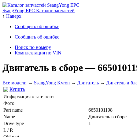
SsangYong EPC Каталог запчастей
↑
Наверх
Сообщить об ошибке
Сообщить об ошибке
Поиск по номеру
Комплектация по VIN
Двигатель в сборе
— 66501011
Все модели
→
SsangYong Kyron
→
Двигатель
→
Дигатель и бл
Купить
Информация о запчасти
Фото
Part name
6650101198
Name
Двигатель в сборе
Drive type
L
L / R
Old part