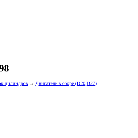
98
ок цилиндров
→
Двигатель в сборе (D20,D27)