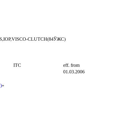
PS,IOP,VISCO-CLUTCH(84ЎЖC)
ITC
eff. from
01.03.2006
)
»