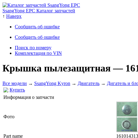
SsangYong EPC Каталог запчастей
↑
Наверх
Сообщить об ошибке
Сообщить об ошибке
Поиск по номеру
Комплектация по VIN
Крышка пылезащитная
— 16
Все модели
→
SsangYong Kyron
→
Двигатель
→
Дигатель и бл
Купить
Информация о запчасти
Фото
Part name
16101431