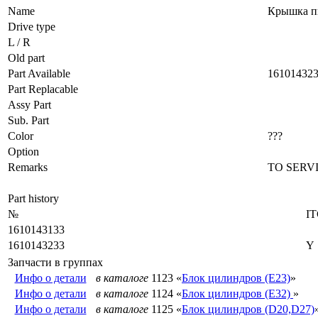
Name
Крышка п
Drive type
L / R
Old part
Part Available
16101432
Part Replacable
Assy Part
Sub. Part
Color
???
Option
Remarks
TO SERV
Part history
№
I
1610143133
1610143233
Y
Запчасти в группах
Инфо о детали
в каталоге
1123 «
Блок цилиндров (E23)
»
Инфо о детали
в каталоге
1124 «
Блок цилиндров (E32)
»
Инфо о детали
в каталоге
1125 «
Блок цилиндров (D20,D27)