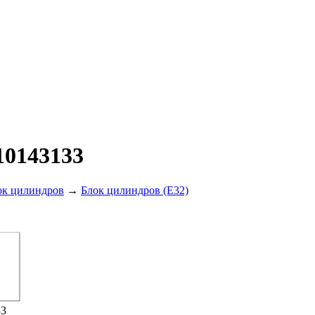
10143133
ок цилиндров
→
Блок цилиндров (E32)
33