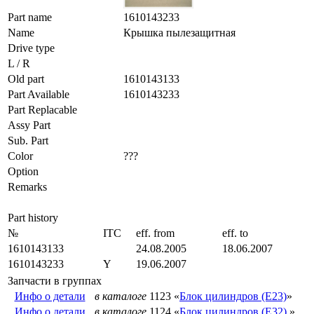
Part name
1610143233
Name
Крышка пылезащитная
Drive type
L / R
Old part
1610143133
Part Available
1610143233
Part Replacable
Assy Part
Sub. Part
Color
???
Option
Remarks
Part history
№
ITC
eff. from
eff. to
1610143133
24.08.2005
18.06.2007
1610143233
Y
19.06.2007
Запчасти в группах
Инфо о детали
в каталоге
1123 «
Блок цилиндров (E23)
»
Инфо о детали
в каталоге
1124 «
Блок цилиндров (E32)
»