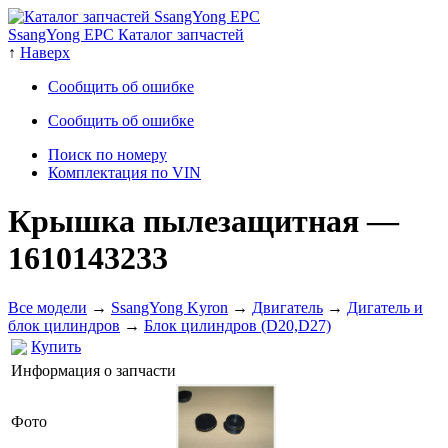
SsangYong EPC Каталог запчастей
↑
Наверх
Сообщить об ошибке
Сообщить об ошибке
Поиск по номеру
Комплектация по VIN
Крышка пылезащитная
—
1610143233
Все модели
→
SsangYong Kyron
→
Двигатель
→
Дигатель и
блок цилиндров
→
Блок цилиндров (D20,D27)
Купить
Информация о запчасти
Фото