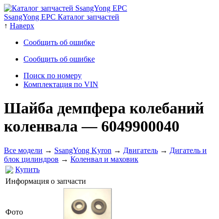
SsangYong EPC Каталог запчастей
↑
Наверх
Сообщить об ошибке
Сообщить об ошибке
Поиск по номеру
Комплектация по VIN
Шайба демпфера колебаний
коленвала
— 6049900040
Все модели
→
SsangYong Kyron
→
Двигатель
→
Дигатель и
блок цилиндров
→
Коленвал и маховик
Купить
Информация о запчасти
Фото