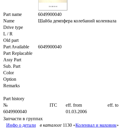
Part name
6049900040
Name
Шайба демпфера колебаний коленвала
Drive type
L / R
Old part
Part Available
6049900040
Part Replacable
Assy Part
Sub. Part
Color
Option
Remarks
Part history
№
ITC
eff. from
eff. to
6049900040
01.03.2006
Запчасти в группах
Инфо о детали
в каталоге
1130 «
Коленвал и маховик
»