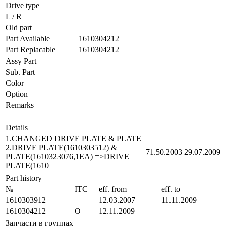
Drive type
L / R
Old part
Part Available
1610304212
Part Replacable
1610304212
Assy Part
Sub. Part
Color
Option
Remarks
Details
1.CHANGED DRIVE PLATE & PLATE
2.DRIVE PLATE(1610303512) &
71.50.2003
29.07.2009
PLATE(1610323076,1EA) =>DRIVE
PLATE(1610
Part history
№
ITC
eff. from
eff. to
1610303912
12.03.2007
11.11.2009
1610304212
O
12.11.2009
Запчасти в группах