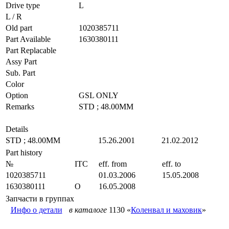
Drive type
L
L / R
Old part
1020385711
Part Available
1630380111
Part Replacable
Assy Part
Sub. Part
Color
Option
GSL ONLY
Remarks
STD ; 48.00MM
Details
STD ; 48.00MM
15.26.2001
21.02.2012
Part history
№
ITC
eff. from
eff. to
1020385711
01.03.2006
15.05.2008
1630380111
O
16.05.2008
Запчасти в группах
Инфо о детали
в каталоге
1130 «
Коленвал и маховик
»