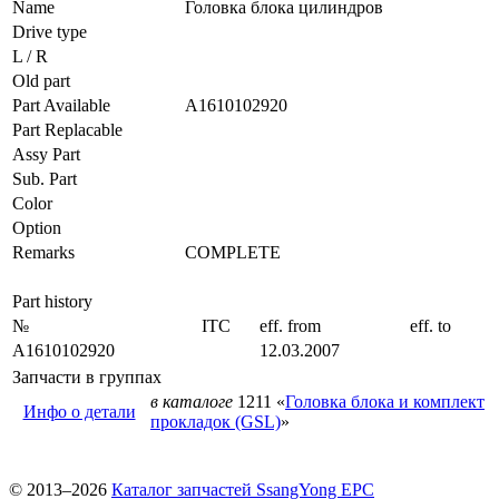
Name
Головка блока цилиндров
Drive type
L / R
Old part
Part Available
A1610102920
Part Replacable
Assy Part
Sub. Part
Color
Option
Remarks
COMPLETE
Part history
№
ITC
eff. from
eff. to
A1610102920
12.03.2007
Запчасти в группах
в каталоге
1211 «
Головка блока и комплект
Инфо о детали
прокладок (GSL)
»
© 2013–2026
Каталог запчастей SsangYong EPC