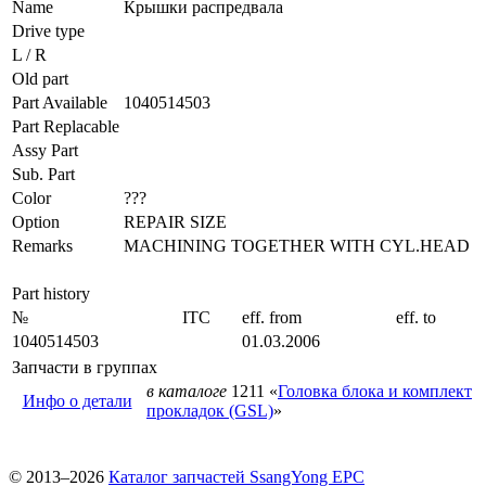
Name
Крышки распредвала
Drive type
L / R
Old part
Part Available
1040514503
Part Replacable
Assy Part
Sub. Part
Color
???
Option
REPAIR SIZE
Remarks
MACHINING TOGETHER WITH CYL.HEAD
Part history
№
ITC
eff. from
eff. to
1040514503
01.03.2006
Запчасти в группах
в каталоге
1211 «
Головка блока и комплект
Инфо о детали
прокладок (GSL)
»
© 2013–2026
Каталог запчастей SsangYong EPC