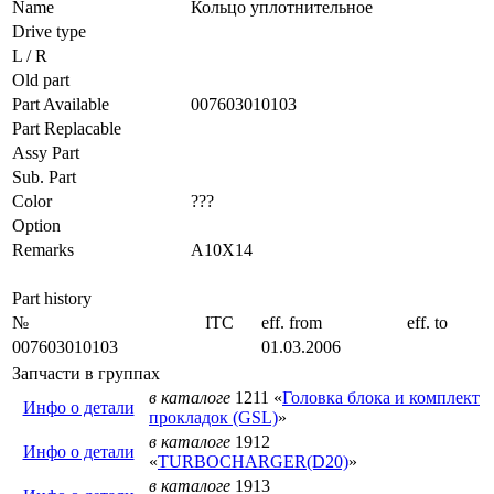
Name
Кольцо уплотнительное
Drive type
L / R
Old part
Part Available
007603010103
Part Replacable
Assy Part
Sub. Part
Color
???
Option
Remarks
A10X14
Part history
№
ITC
eff. from
eff. to
007603010103
01.03.2006
Запчасти в группах
в каталоге
1211 «
Головка блока и комплект
Инфо о детали
прокладок (GSL)
»
в каталоге
1912
Инфо о детали
«
TURBOCHARGER(D20)
»
в каталоге
1913