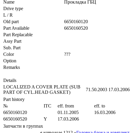
Name
Прокладка ГБЦ
Drive type
L / R
Old part
6650160120
Part Available
6650160520
Part Replacable
Assy Part
Sub. Part
Color
???
Option
Remarks
Details
LOCALIZED A COVER PLATE (SUB
71.50.2003
17.03.2006
PART OF CYL.HEAD GASKET)
Part history
№
ITC
eff. from
eff. to
6650160120
01.11.2005
16.03.2006
6650160520
Y
17.03.2006
Запчасти в группах
в каталоге
1212 «
Головка блока и комплект