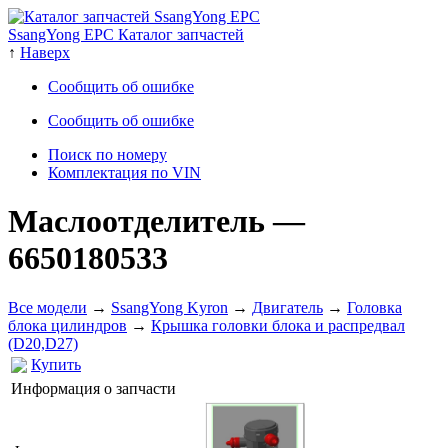
SsangYong EPC Каталог запчастей
↑
Наверх
Сообщить об ошибке
Сообщить об ошибке
Поиск по номеру
Комплектация по VIN
Маслоотделитель
—
6650180533
Все модели
→
SsangYong Kyron
→
Двигатель
→
Головка
блока цилиндров
→
Крышка головки блока и распредвал
(D20,D27)
Купить
Информация о запчасти