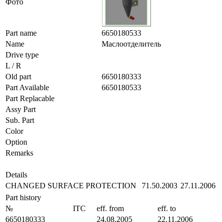
Фото
Part name
6650180533
Name
Маслоотделитель
Drive type
L / R
Old part
6650180333
Part Available
6650180533
Part Replacable
Assy Part
Sub. Part
Color
Option
Remarks
Details
CHANGED SURFACE PROTECTION
71.50.2003
27.11.2006
Part history
№
ITC
eff. from
eff. to
6650180333
24.08.2005
22.11.2006