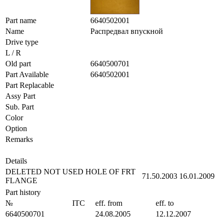
Part name
6640502001
Name
Распредвал впускной
Drive type
L / R
Old part
6640500701
Part Available
6640502001
Part Replacable
Assy Part
Sub. Part
Color
Option
Remarks
Details
DELETED NOT USED HOLE OF FRT
71.50.2003
16.01.2009
FLANGE
Part history
№
ITC
eff. from
eff. to
6640500701
24.08.2005
12.12.2007