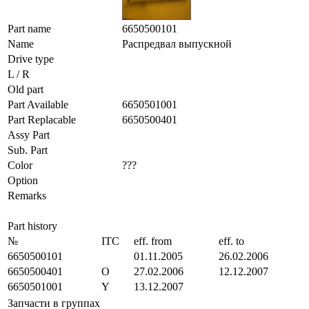
Part name
6650500101
Name
Распредвал выпускной
Drive type
L / R
Old part
Part Available
6650501001
Part Replacable
6650500401
Assy Part
Sub. Part
Color
???
Option
Remarks
Part history
№
ITC
eff. from
eff. to
6650500101
01.11.2005
26.02.2006
6650500401
O
27.02.2006
12.12.2007
6650501001
Y
13.12.2007
Запчасти в группах