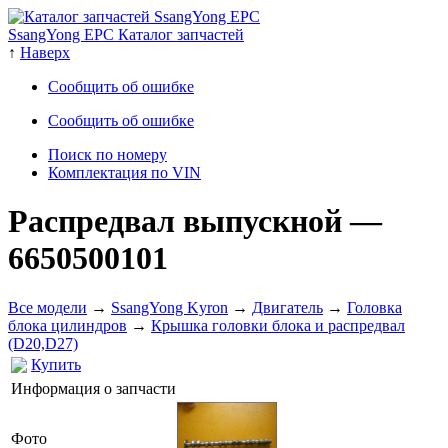
SsangYong EPC Каталог запчастей
↑
Наверх
Сообщить об ошибке
Сообщить об ошибке
Поиск по номеру
Комплектация по VIN
Распредвал выпускной
—
6650500101
Все модели
→
SsangYong Kyron
→
Двигатель
→
Головка
блока цилиндров
→
Крышка головки блока и распредвал
(D20,D27)
Купить
Информация о запчасти
Фото