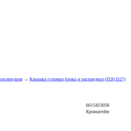
 цилиндров
→
Крышка головки блока и распредвал (D20,D27)
6615453050
Кронштейн