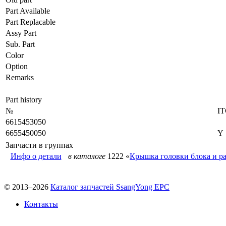
Part Available
Part Replacable
Assy Part
Sub. Part
Color
Option
Remarks
Part history
№
I
6615453050
6655450050
Y
Запчасти в группах
Инфо о детали
в каталоге
1222 «
Крышка головки блока и ра
© 2013–2026
Каталог запчастей SsangYong EPC
Контакты