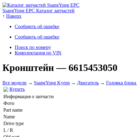
SsangYong EPC Каталог запчастей
↑
Наверх
Сообщить об ошибке
Сообщить об ошибке
Поиск по номеру
Комплектация по VIN
Кронштейн
— 6615453050
Все модели
→
SsangYong Kyron
→
Двигатель
→
Головка блока
Купить
Информация о запчасти
Фото
Part name
Name
Drive type
L / R
Old part