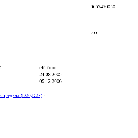
6655450050
???
TC
eff. from
24.08.2005
05.12.2006
спредвал (D20,D27)
»