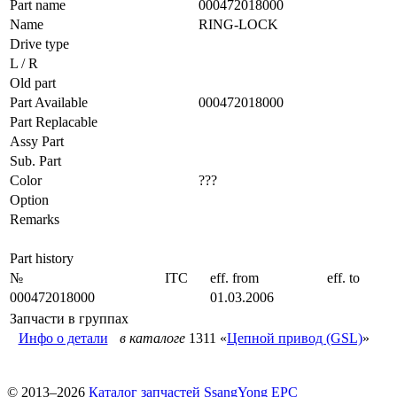
Part name
000472018000
Name
RING-LOCK
Drive type
L / R
Old part
Part Available
000472018000
Part Replacable
Assy Part
Sub. Part
Color
???
Option
Remarks
Part history
№
ITC
eff. from
eff. to
000472018000
01.03.2006
Запчасти в группах
Инфо о детали
в каталоге
1311 «
Цепной привод (GSL)
»
© 2013–2026
Каталог запчастей SsangYong EPC