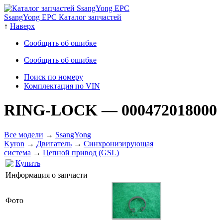
SsangYong EPC Каталог запчастей
↑
Наверх
Сообщить об ошибке
Сообщить об ошибке
Поиск по номеру
Комплектация по VIN
RING-LOCK
— 000472018000
Все модели
→
SsangYong
Kyron
→
Двигатель
→
Cинхронизирующая
система
→
Цепной привод (GSL)
Купить
Информация о запчасти
Фото