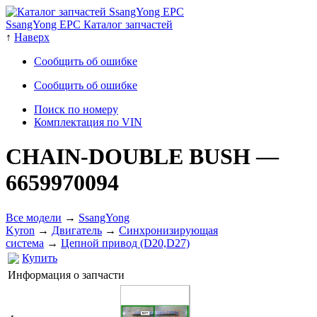
SsangYong EPC Каталог запчастей
↑
Наверх
Сообщить об ошибке
Сообщить об ошибке
Поиск по номеру
Комплектация по VIN
CHAIN-DOUBLE BUSH
—
6659970094
Все модели
→
SsangYong
Kyron
→
Двигатель
→
Cинхронизирующая
система
→
Цепной привод (D20,D27)
Купить
Информация о запчасти