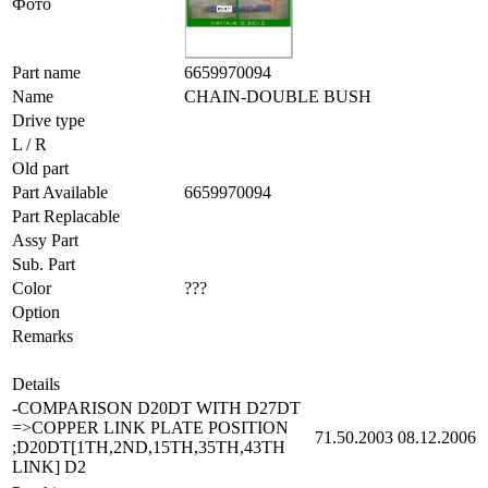
Фото
Part name
6659970094
Name
CHAIN-DOUBLE BUSH
Drive type
L / R
Old part
Part Available
6659970094
Part Replacable
Assy Part
Sub. Part
Color
???
Option
Remarks
Details
-COMPARISON D20DT WITH D27DT
=>COPPER LINK PLATE POSITION
71.50.2003
08.12.2006
;D20DT[1TH,2ND,15TH,35TH,43TH
LINK] D2