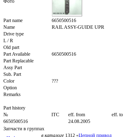
Фото
Part name
6650500516
Name
RAIL ASSY-GUIDE UPR
Drive type
L / R
Old part
Part Available
6650500516
Part Replacable
Assy Part
Sub. Part
Color
???
Option
Remarks
Part history
№
ITC
eff. from
eff. to
6650500516
24.08.2005
Запчасти в группах
в каталоге
1312 «
Цепной привод