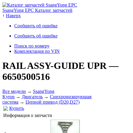
SsangYong EPC Каталог запчастей
↑
Наверх
Сообщить об ошибке
Сообщить об ошибке
Поиск по номеру
Комплектация по VIN
RAIL ASSY-GUIDE UPR
—
6650500516
Все модели
→
SsangYong
Kyron
→
Двигатель
→
Cинхронизирующая
система
→
Цепной привод (D20,D27)
Купить
Информация о запчасти