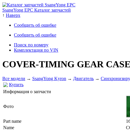
SsangYong EPC Каталог запчастей
↑
Наверх
Сообщить об ошибке
Сообщить об ошибке
Поиск по номеру
Комплектация по VIN
COVER-TIMING GEAR CAS
Все модели
→
SsangYong Kyron
→
Двигатель
→
Cинхронизиру
Купить
Информация о запчасти
Фото
Part name
1
Name
C