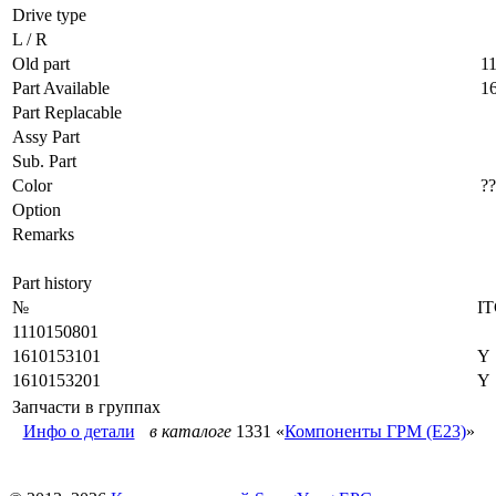
Drive type
L / R
Old part
1
Part Available
1
Part Replacable
Assy Part
Sub. Part
Color
??
Option
Remarks
Part history
№
I
1110150801
1610153101
Y
1610153201
Y
Запчасти в группах
Инфо о детали
в каталоге
1331 «
Компоненты ГРМ (E23)
»