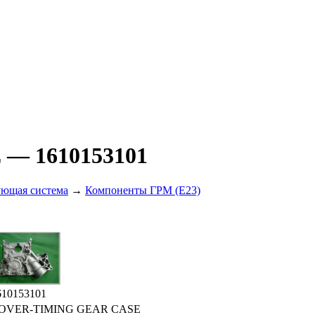
E
— 1610153101
ющая система
→
Компоненты ГРМ (E23)
610153101
OVER-TIMING GEAR CASE