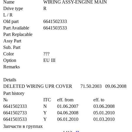
Name
WIRING ASSY-ENGINE MAIN
Drive type
R
L / R
Old part
6641502333
Part Available
6641503533
Part Replacable
Assy Part
Sub. Part
Color
???
Option
EU III
Remarks
Details
DELETED WIRING UPR COVER
71.50.2003
09.06.2008
Part history
№
ITC
eff. from
eff. to
6641502333
N
01.06.2007
03.06.2008
6641502733
Y
04.06.2008
05.01.2010
6641503533
Y
06.01.2010
01.03.2010
Запчасти в группах