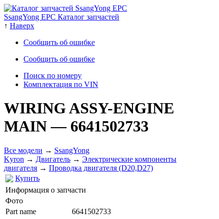
SsangYong EPC Каталог запчастей
↑
Наверх
Сообщить об ошибке
Сообщить об ошибке
Поиск по номеру
Комплектация по VIN
WIRING ASSY-ENGINE
MAIN
— 6641502733
Все модели
→
SsangYong
Kyron
→
Двигатель
→
Электрические компоненты
двигателя
→
Проводка двигателя (D20,D27)
Купить
Информация о запчасти
Фото
Part name
6641502733