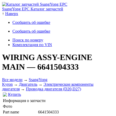
SsangYong EPC Каталог запчастей
↑
Наверх
Сообщить об ошибке
Сообщить об ошибке
Поиск по номеру
Комплектация по VIN
WIRING ASSY-ENGINE
MAIN
— 6641504333
Все модели
→
SsangYong
Kyron
→
Двигатель
→
Электрические компоненты
двигателя
→
Проводка двигателя (D20,D27)
Купить
Информация о запчасти
Фото
Part name
6641504333