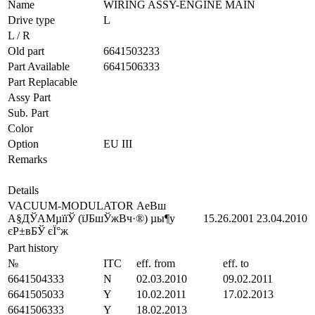
Name
WIRING ASSY-ENGINE MAIN
Drive type
L
L / R
Old part
6641503233
Part Available
6641506333
Part Replacable
Assy Part
Sub. Part
Color
Option
EU III
Remarks
Details
VACUUM-MODULATOR АеВш
А§ДЎАМµїїЎ (їЈБшЎжВч·®) µы¶у
15.26.2001
23.04.2010
єР±вБЎ єЇ°ж
Part history
№
ITC
eff. from
eff. to
6641504333
N
02.03.2010
09.02.2011
6641505033
Y
10.02.2011
17.02.2013
6641506333
Y
18.02.2013