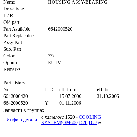
Name
HOUSING ASSY-BEARING
Drive type
L / R
Old part
Part Available
6642000520
Part Replacable
Assy Part
Sub. Part
Color
???
Option
EU IV
Remarks
Part history
№
ITC
eff. from
eff. to
6642000420
15.07.2006
31.10.2006
6642000520
Y
01.11.2006
Запчасти в группах
в каталоге
1520 «
COOLING
Инфо о детали
SYSTEM(OM600,D20,D27)
»