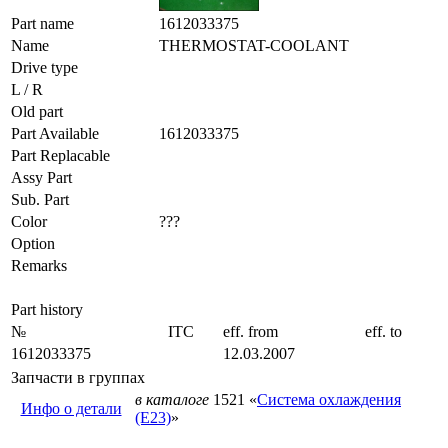
Part name
1612033375
Name
THERMOSTAT-COOLANT
Drive type
L / R
Old part
Part Available
1612033375
Part Replacable
Assy Part
Sub. Part
Color
???
Option
Remarks
Part history
№
ITC
eff. from
eff. to
1612033375
12.03.2007
Запчасти в группах
в каталоге
1521 «
Система охлаждения
Инфо о детали
(E23)
»