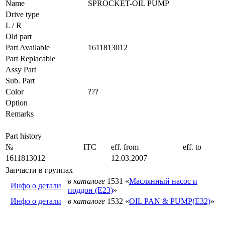
Name
SPROCKET-OIL PUMP
Drive type
L / R
Old part
Part Available
1611813012
Part Replacable
Assy Part
Sub. Part
Color
???
Option
Remarks
Part history
№
ITC
eff. from
eff. to
1611813012
12.03.2007
Запчасти в группах
в каталоге
1531 «
Маслянный насос и
Инфо о детали
поддон (E23)
»
Инфо о детали
в каталоге
1532 «
OIL PAN & PUMP(E32)
»