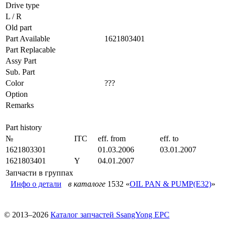
Drive type
L / R
Old part
Part Available
1621803401
Part Replacable
Assy Part
Sub. Part
Color
???
Option
Remarks
Part history
№
ITC
eff. from
eff. to
1621803301
01.03.2006
03.01.2007
1621803401
Y
04.01.2007
Запчасти в группах
Инфо о детали
в каталоге
1532 «
OIL PAN & PUMP(E32)
»
© 2013–2026
Каталог запчастей SsangYong EPC