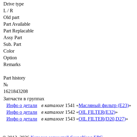
Drive type
L / R
Old part
Part Available
Part Replacable
Assy Part
Sub. Part
Color
Option
Remarks
Part history
№
1621843208
Запчасти в группах
Инфо о детали
в каталоге
1541 «
Масляный фильтр (E23)
»
Инфо о детали
в каталоге
1542 «
OIL FILTER(E32)
»
Инфо о детали
в каталоге
1543 «
OIL FILTER(D20,D27)
»