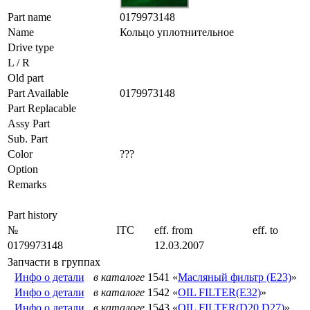
Part name
0179973148
Name
Кольцо уплотнительное
Drive type
L / R
Old part
Part Available
0179973148
Part Replacable
Assy Part
Sub. Part
Color
???
Option
Remarks
Part history
№
ITC
eff. from
eff. to
0179973148
12.03.2007
Запчасти в группах
Инфо о детали
в каталоге
1541 «
Масляный фильтр (E23)
»
Инфо о детали
в каталоге
1542 «
OIL FILTER(E32)
»
Инфо о детали
в каталоге
1543 «
OIL FILTER(D20,D27)
»