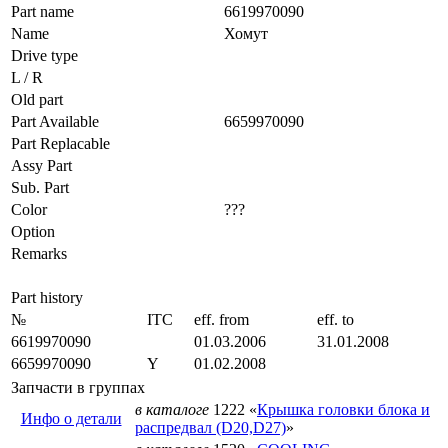
Part name
6619970090
Name
Хомут
Drive type
L / R
Old part
Part Available
6659970090
Part Replacable
Assy Part
Sub. Part
Color
???
Option
Remarks
Part history
№
ITC
eff. from
eff. to
6619970090
01.03.2006
31.01.2008
6659970090
Y
01.02.2008
Запчасти в группах
в каталоге
1222 «
Крышка головки блока и
Инфо о детали
распредвал (D20,D27)
»