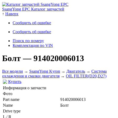
SsangYong EPC Каталог запчастей
↑
Наверх
Сообщить об ошибке
Сообщить об ошибке
Поиск по номеру
Комплектация по VIN
Болт
— 914020006013
Все модели
→
SsangYong Kyron
→
Двигатель
→
Система
охлаждения и смазки двигателя
→
OIL FILTER(D20,D27)
Купить
Информация о запчасти
Фото
Part name
914020006013
Name
Болт
Drive type
L / R