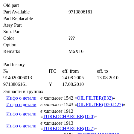
Old part
Part Available
9713806161
Part Replacable
Assy Part
Sub. Part
Color
???
Option
Remarks
M6X16
Part history
№
ITC
eff. from
eff. to
914020006013
24.08.2005
13.08.2010
9713806161
Y
17.08.2010
Запчасти в группах
Инфо о детали
в каталоге
1542 «
OIL FILTER(E32)
»
Инфо о детали
в каталоге
1543 «
OIL FILTER(D20,D27)
»
в каталоге
1912
Инфо о детали
«
TURBOCHARGER(D20)
»
в каталоге
1913
Инфо о детали
«
TURBOCHARGER(D27)
»