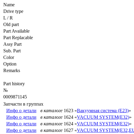
Name
Drive type
L / R
Old part
Part Available
Part Replacable
Assy Part
Sub. Part
Color
Option
Remarks
Part history
№
0009871145
Запчасти в группах
Инфо о детали
в каталоге
1623 «
Вакуумная система (E23)
»
Инфо о детали
в каталоге
1624 «
VACUUM SYSTEM(E32)
»
Инфо о детали
в каталоге
1624 «
VACUUM SYSTEM(E32)
»
Инфо о детали
в каталоге
1627 «
VACUUM SYSTEM(E32,EU