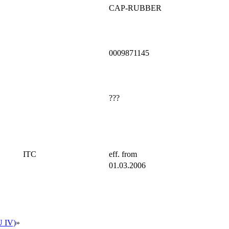
CAP-RUBBER
0009871145
???
ITC
eff. from
01.03.2006
 IV)
»