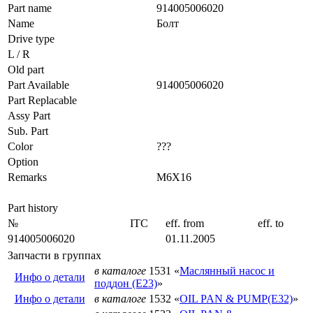
Part name
914005006020
Name
Болт
Drive type
L / R
Old part
Part Available
914005006020
Part Replacable
Assy Part
Sub. Part
Color
???
Option
Remarks
M6X16
Part history
№
ITC
eff. from
eff. to
914005006020
01.11.2005
Запчасти в группах
в каталоге
1531 «
Маслянный насос и
Инфо о детали
поддон (E23)
»
Инфо о детали
в каталоге
1532 «
OIL PAN & PUMP(E32)
»