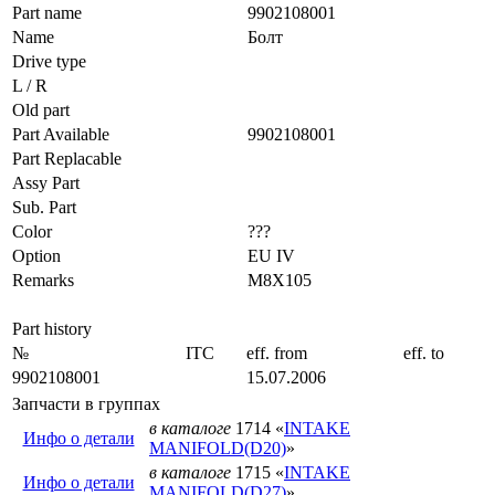
Part name
9902108001
Name
Болт
Drive type
L / R
Old part
Part Available
9902108001
Part Replacable
Assy Part
Sub. Part
Color
???
Option
EU IV
Remarks
M8X105
Part history
№
ITC
eff. from
eff. to
9902108001
15.07.2006
Запчасти в группах
в каталоге
1714 «
INTAKE
Инфо о детали
MANIFOLD(D20)
»
в каталоге
1715 «
INTAKE
Инфо о детали
MANIFOLD(D27)
»