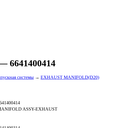
— 6641400414
ыпускная системы
→
EXHAUST MANIFOLD(D20)
641400414
MANIFOLD ASSY-EXHAUST
641400314