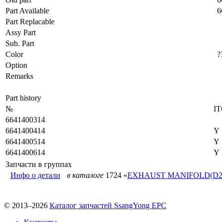
Part Available
6
Part Replacable
Assy Part
Sub. Part
Color
?
Option
Remarks
Part history
№
I
6641400314
6641400414
Y
6641400514
Y
6641400614
Y
Запчасти в группах
Инфо о детали
в каталоге
1724 «
EXHAUST MANIFOLD(D2
© 2013–2026
Каталог запчастей SsangYong EPC