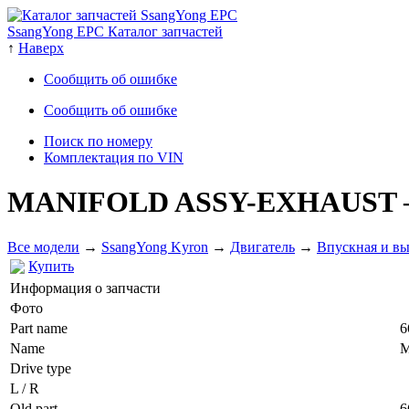
SsangYong EPC Каталог запчастей
↑
Наверх
Сообщить об ошибке
Сообщить об ошибке
Поиск по номеру
Комплектация по VIN
MANIFOLD ASSY-EXHAUST
Все модели
→
SsangYong Kyron
→
Двигатель
→
Впускная и в
Купить
Информация о запчасти
Фото
Part name
6
Name
Drive type
L / R
Old part
6