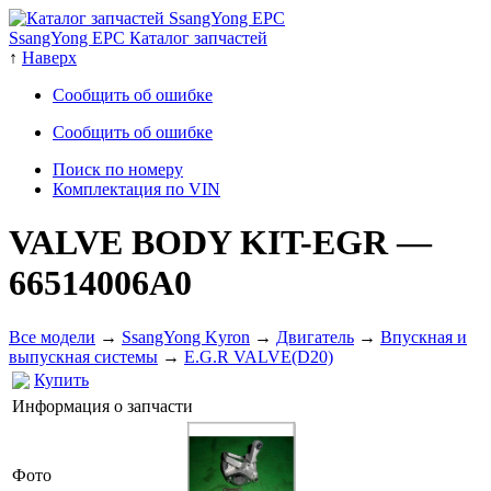
SsangYong EPC Каталог запчастей
↑
Наверх
Сообщить об ошибке
Сообщить об ошибке
Поиск по номеру
Комплектация по VIN
VALVE BODY KIT-EGR
—
66514006A0
Все модели
→
SsangYong Kyron
→
Двигатель
→
Впускная и
выпускная системы
→
E.G.R VALVE(D20)
Купить
Информация о запчасти
Фото