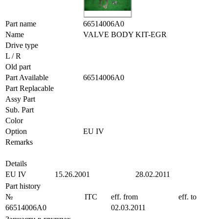
Part name
66514006A0
Name
VALVE BODY KIT-EGR
Drive type
L / R
Old part
Part Available
66514006A0
Part Replacable
Assy Part
Sub. Part
Color
Option
EU IV
Remarks
Details
EU IV
15.26.2001
28.02.2011
Part history
№
ITC
eff. from
eff. to
66514006A0
02.03.2011