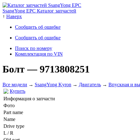
SsangYong EPC Каталог запчастей
↑
Наверх
Сообщить об ошибке
Сообщить об ошибке
Поиск по номеру
Комплектация по VIN
Болт
— 9713808251
Все модели
→
SsangYong Kyron
→
Двигатель
→
Впускная и в
Купить
Информация о запчасти
Фото
Part name
Name
Drive type
L / R
Old part