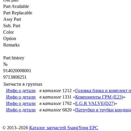
Part Available
Part Replacable
Assy Part
Sub. Part
Color
Option
Remarks
Part history
№
914020008001
9713808251
Запчасти в группах
Инфо о детали
в каталоге
1212 «
Головка блока и комплект 
Инфо о детали
в каталоге
1331 «
Компоненты ГРМ (E23)
»
Инфо о детали
в каталоге
1792 «
E.G.R VALVE(D27)
»
Инфо о детали
в каталоге
6820 «
Патрубки и трубки кондиц
© 2013–2026
Каталог запчастей SsangYong EPC