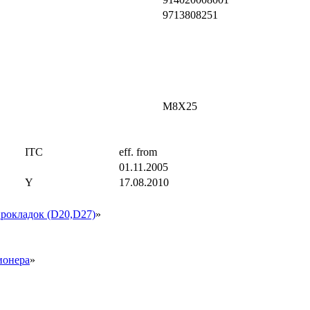
9713808251
M8X25
ITC
eff. from
01.11.2005
Y
17.08.2010
прокладок (D20,D27)
»
ионера
»