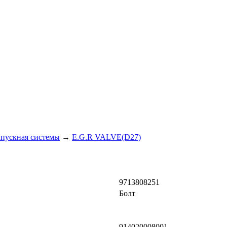
ыпускная системы
→
E.G.R VALVE(D27)
9713808251
Болт
914020008001