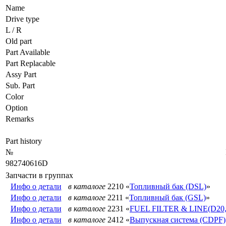
Name
Drive type
L / R
Old part
Part Available
Part Replacable
Assy Part
Sub. Part
Color
Option
Remarks
Part history
№
982740616D
Запчасти в группах
Инфо о детали
в каталоге
2210 «
Топливный бак (DSL)
»
Инфо о детали
в каталоге
2211 «
Топливный бак (GSL)
»
Инфо о детали
в каталоге
2231 «
FUEL FILTER & LINE(D20
Инфо о детали
в каталоге
2412 «
Выпускная система (CDPF)