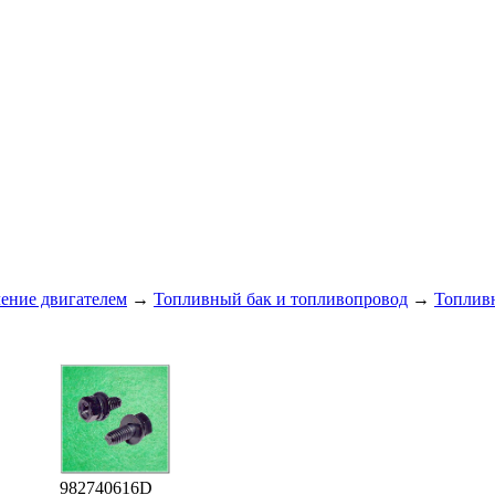
ление двигателем
→
Топливный бак и топливопровод
→
Топлив
982740616D