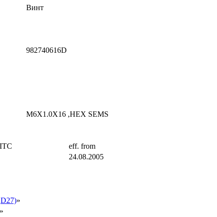
Винт
982740616D
M6X1.0X16 ,HEX SEMS
ITC
eff. from
24.08.2005
,D27)
»
»