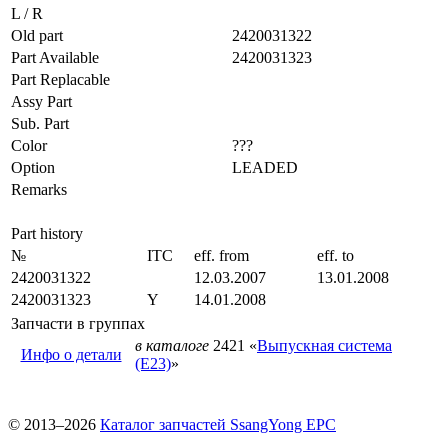
L / R
Old part
2420031322
Part Available
2420031323
Part Replacable
Assy Part
Sub. Part
Color
???
Option
LEADED
Remarks
Part history
№
ITC
eff. from
eff. to
2420031322
12.03.2007
13.01.2008
2420031323
Y
14.01.2008
Запчасти в группах
в каталоге
2421 «
Выпускная система
Инфо о детали
(E23)
»
© 2013–2026
Каталог запчастей SsangYong EPC