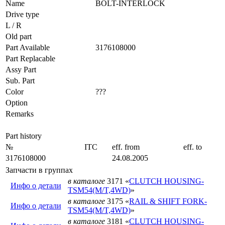
Name
BOLT-INTERLOCK
Drive type
L / R
Old part
Part Available
3176108000
Part Replacable
Assy Part
Sub. Part
Color
???
Option
Remarks
Part history
№
ITC
eff. from
eff. to
3176108000
24.08.2005
Запчасти в группах
в каталоге
3171 «
CLUTCH HOUSING-
Инфо о детали
TSM54(M/T,4WD)
»
в каталоге
3175 «
RAIL & SHIFT FORK-
Инфо о детали
TSM54(M/T,4WD)
»
в каталоге
3181 «
CLUTCH HOUSING-