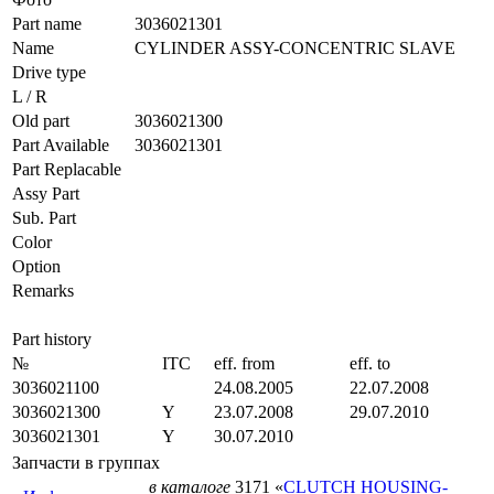
Part name
3036021301
Name
CYLINDER ASSY-CONCENTRIC SLAVE
Drive type
L / R
Old part
3036021300
Part Available
3036021301
Part Replacable
Assy Part
Sub. Part
Color
Option
Remarks
Part history
№
ITC
eff. from
eff. to
3036021100
24.08.2005
22.07.2008
3036021300
Y
23.07.2008
29.07.2010
3036021301
Y
30.07.2010
Запчасти в группах
в каталоге
3171 «
CLUTCH HOUSING-