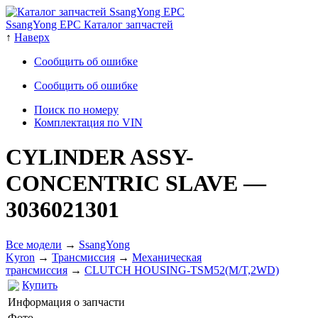
SsangYong EPC Каталог запчастей
↑
Наверх
Сообщить об ошибке
Сообщить об ошибке
Поиск по номеру
Комплектация по VIN
CYLINDER ASSY-
CONCENTRIC SLAVE
—
3036021301
Все модели
→
SsangYong
Kyron
→
Трансмиссия
→
Механическая
трансмиссия
→
CLUTCH HOUSING-TSM52(M/T,2WD)
Купить
Информация о запчасти
Фото