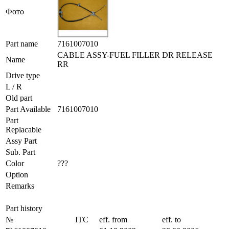
Фото
Part name
7161007010
CABLE ASSY-FUEL FILLER DR RELEASE
Name
RR
Drive type
L / R
Old part
Part Available
7161007010
Part
Replacable
Assy Part
Sub. Part
Color
???
Option
Remarks
Part history
№
ITC
eff. from
eff. to