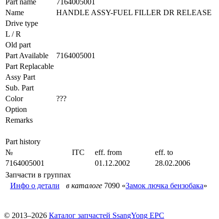
Part name
7164005001
Name
HANDLE ASSY-FUEL FILLER DR RELEASE
Drive type
L / R
Old part
Part Available
7164005001
Part Replacable
Assy Part
Sub. Part
Color
???
Option
Remarks
Part history
№
ITC
eff. from
eff. to
7164005001
01.12.2002
28.02.2006
Запчасти в группах
Инфо о детали
в каталоге
7090 «
Замок лючка бензобака
»
© 2013–2026
Каталог запчастей SsangYong EPC