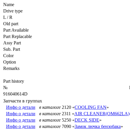
Name
Drive type
L / R
Old part
Part Available
Part Replacable
Assy Part
Sub. Part
Color
Option
Remarks
Part history
№
916040614D
Запчасти в группах
Инфо о детали
в каталоге
2120 «
COOLING FAN
»
Инфо о детали
в каталоге
2311 «
AIR CLEANER(OM662LA)
Инфо о детали
в каталоге
5250 «
DECK SIDE
»
Инфо о детали
в каталоге
7090 «
Замок лючка бензобака
»