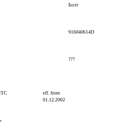
Болт
916040614D
???
ITC
eff. from
01.12.2002
»