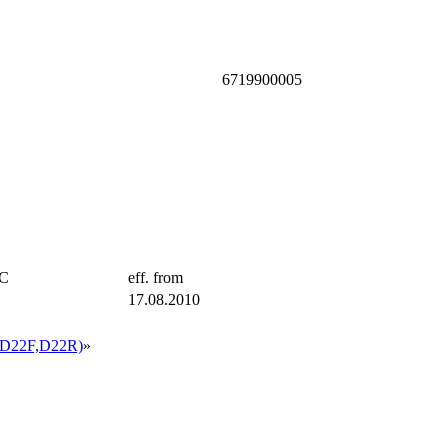
6719900005
TC
eff. from
17.08.2010
D22F,D22R)
»