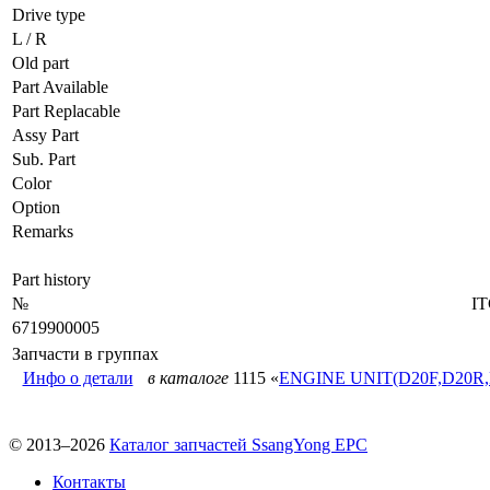
Drive type
L / R
Old part
Part Available
Part Replacable
Assy Part
Sub. Part
Color
Option
Remarks
Part history
№
I
6719900005
Запчасти в группах
Инфо о детали
в каталоге
1115 «
ENGINE UNIT(D20F,D20R,
© 2013–2026
Каталог запчастей SsangYong EPC
Контакты