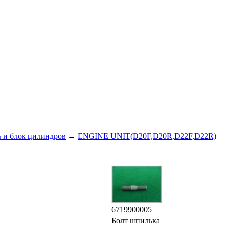
ь и блок цилиндров
→
ENGINE UNIT(D20F,D20R,D22F,D22R)
6719900005
Болт шпилька