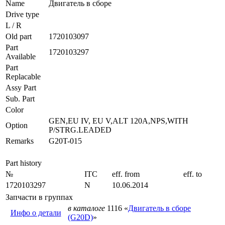
Name
Двигатель в сборе
Drive type
L / R
Old part
1720103097
Part
1720103297
Available
Part
Replacable
Assy Part
Sub. Part
Color
GEN,EU IV, EU V,ALT 120A,NPS,WITH
Option
P/STRG.LEADED
Remarks
G20T-015
Part history
№
ITC
eff. from
eff. to
1720103297
N
10.06.2014
Запчасти в группах
в каталоге
1116 «
Двигатель в сборе
Инфо о детали
(G20D)
»