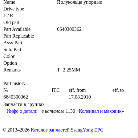
Name
Полукольца упорные
Drive type
L / R
Old part
Part Available
6640300362
Part Replacable
Assy Part
Sub. Part
Color
Option
Remarks
T=2.25MM
Part history
№
ITC
eff. from
eff. to
6640300362
17.08.2010
Запчасти в группах
Инфо о детали
в каталоге
1130 «
Коленвал и маховик
»
© 2013–2026
Каталог запчастей SsangYong EPC