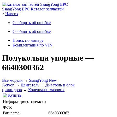
SsangYong EPC Каталог запчастей
↑
Наверх
Сообщить об ошибке
Сообщить об ошибке
Поиск по номеру
Комплектация по VIN
Полукольца упорные
—
6640300362
Все модели
→
SsangYong New
Actyon
→
Двигатель
→
Дигатель и блок
цилиндров
→
Коленвал и маховик
Купить
Информация о запчасти
Фото
Part name
6640300362