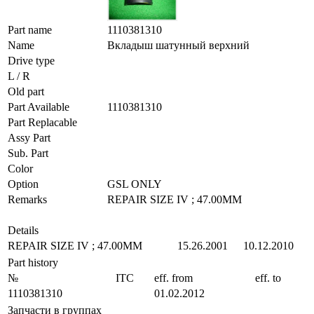
Part name
1110381310
Name
Вкладыш шатунный верхний
Drive type
L / R
Old part
Part Available
1110381310
Part Replacable
Assy Part
Sub. Part
Color
Option
GSL ONLY
Remarks
REPAIR SIZE IV ; 47.00MM
Details
REPAIR SIZE IV ; 47.00MM
15.26.2001
10.12.2010
Part history
№
ITC
eff. from
eff. to
1110381310
01.02.2012
Запчасти в группах