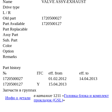
Name
VALVE ASSY-EXHAUST
Drive type
L / R
Old part
1720500027
Part Available
1720500127
Part Replacable
Assy Part
Sub. Part
Color
Option
Remarks
Part history
№
ITC
eff. from
eff. to
1720500027
01.02.2012
14.04.2013
1720500127
Y
15.04.2013
Запчасти в группах
в каталоге
1211 «
Головка блока и комплект
Инфо о детали
прокладок (GSL)
»