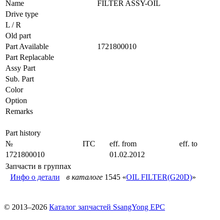
Name
FILTER ASSY-OIL
Drive type
L / R
Old part
Part Available
1721800010
Part Replacable
Assy Part
Sub. Part
Color
Option
Remarks
Part history
№
ITC
eff. from
eff. to
1721800010
01.02.2012
Запчасти в группах
Инфо о детали
в каталоге
1545 «
OIL FILTER(G20D)
»
© 2013–2026
Каталог запчастей SsangYong EPC